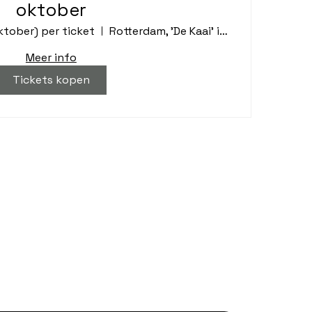
oktober
ktober) per ticket
Rotterdam, 'De Kaai' in Google Maps
Meer info
Tickets kopen
e nieuws.