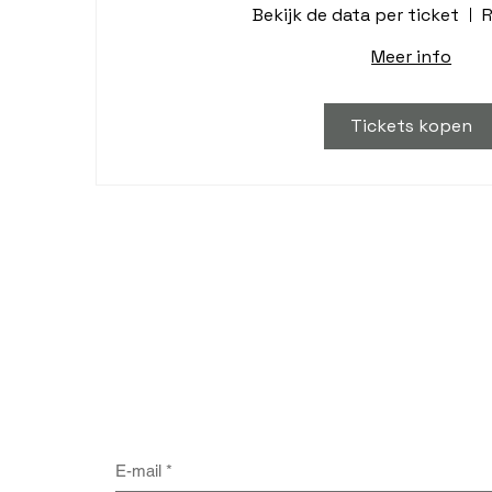
Bekijk de data per ticket
R
Meer info
Tickets kopen
Ontvang als e
E-mail
*